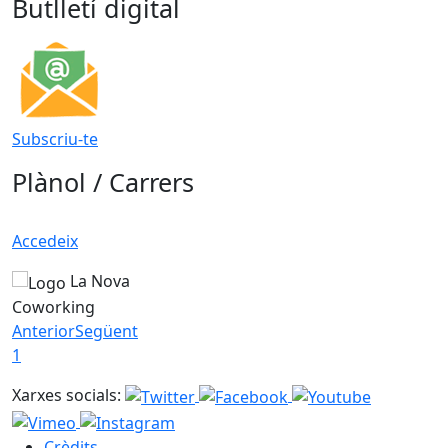
Butlletí digital
Subscriu-te
Plànol / Carrers
Accedeix
La Nova
Coworking
Anterior
Següent
1
Xarxes socials:
Crèdits