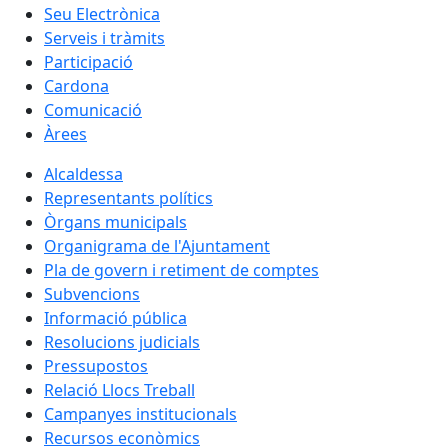
Seu Electrònica
Serveis i tràmits
Participació
Cardona
Comunicació
Àrees
Alcaldessa
Representants polítics
Òrgans municipals
Organigrama de l'Ajuntament
Pla de govern i retiment de comptes
Subvencions
Informació pública
Resolucions judicials
Pressupostos
Relació Llocs Treball
Campanyes institucionals
Recursos econòmics