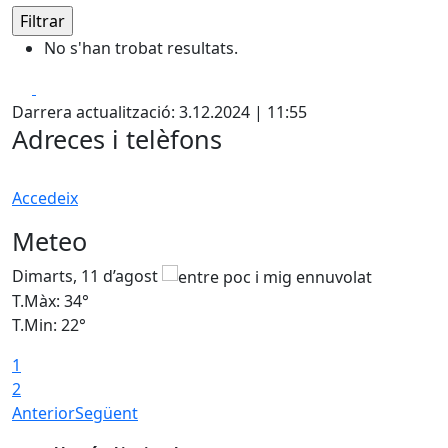
No s'han trobat resultats.
Facebook
X
Darrera actualització: 3.12.2024 | 11:55
Adreces i telèfons
Accedeix
Meteo
Dimarts, 11 d’agost
D
T.Màx: 34°
T
T.Min: 22°
T
1
2
Anterior
Següent