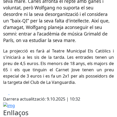
seva mare.
Carles afronta el repte amb ganes i
voluntat, però Wolfgang no suporta el seu
desordre ni la seva desorganització i el considera
un “baix-QI” per la seva falta d'intel·lecte. Així que,
d'amagat, Wolfgang planeja aconseguir el seu
somni: entrar a l'acadèmia de música Grimald de
París, on va estudiar la seva mare.
La projecció es farà al Teatre Municipal Els Catòlics i
s'iniciarà a les sis de la tarda. Les entrades tenen un
preu de 4,5 euros. Els menors de 18 anys, els majors de
65 i els que tinguin el Carnet Jove tenen un preu
especial de 3 euros i es fa un 2x1 per als posseïdors de
la targeta del Club de La Vanguardia.
Facebook
X
Darrera actualització: 9.10.2025 | 10:32
img
Enllaços