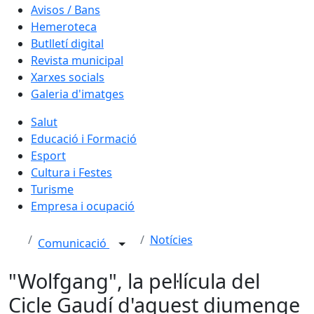
Avisos / Bans
Hemeroteca
Butlletí digital
Revista municipal
Xarxes socials
Galeria d'imatges
Salut
Educació i Formació
Esport
Cultura i Festes
Turisme
Empresa i ocupació
Notícies
Comunicació
"Wolfgang", la pel·lícula del
Cicle Gaudí d'aquest diumenge