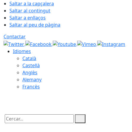
Saltar a la capçalera
Saltar al contingut
Saltar a enllaços
Saltar al peu de pàgina
Contactar
Idiomes
Català
Castellà
Anglès
Alemany
Francès
09.08.2026 | 09:34
Cercar: