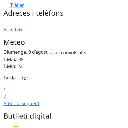
Tràiler
Adreces i telèfons
Accedeix
Meteo
Diumenge, 9 d’agost
D
T.Màx: 35°
T
T.Min: 22°
T
Tarda
T
1
2
Anterior
Següent
Butlletí digital