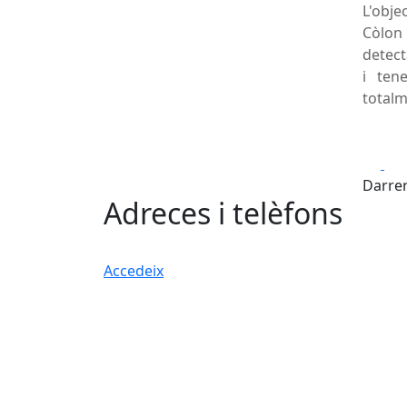
L'obj
Còlon 
detect
i ten
totalm
Fa
Darrer
Adreces i telèfons
Accedeix