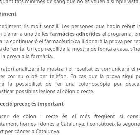
quantitats mínimes de sang que no es veuen a simple vista.
diment
cediment és molt senzill. Les persones que hagin rebut l
 d'anar a una de les
farmàcies adherides
al programa, en
ta i a continuació el farmacèutic/ca li donarà la prova per reco
 de femta. Un cop recollida la mostra de femta a casa, s'h
 la prova a la farmàcia.
oratori analitzarà la mostra i el resultat es comunicarà el r
per correu o bé per telèfon. En cas que la prova sigui po
rirà la possibilitat de fer una colonoscòpia per desca
sticar possibles lesions al còlon o recte.
ecció precoç és important
ncer de còlon i recte és el més freqüent si cons
tament homes i dones a Catalunya, i constitueix la segon
t per càncer a Catalunya.