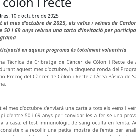
 còlon i recte
res, 10 d’octubre de 2025
t el mes d'octubre de 2025, els veïns i veïnes de Cardo
e 50 i 69 anys rebran una carta d'invitació per particip
ograma
ticipació en aquest programa és totalment voluntària
ina Tècnica de Cribratge de Càncer de Còlon i Recte de 
, durant aquest mes d'octubre, la cinquena ronda del Prog
ió Precoç del Càncer de Còlon i Recte a l'Àrea Bàsica de S
na.
 el mes d'octubre s'enviarà una carta a tots els veïns i veï
pi d'entre 50 i 69 anys per convidar-les a fer-se una pro
la
a casa: el test immunològic de sang oculta en femta. 
consisteix a recollir una petita mostra de femta per anali