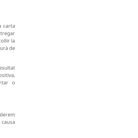
a carta
tregar
llir la
aurà de
esultat
sitiva,
rtar o
iderem
a causa