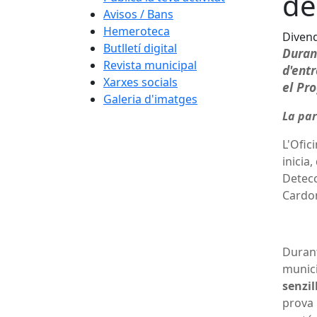
de
Avisos / Bans
Hemeroteca
Divend
Butlletí digital
Duran
Revista municipal
d'entr
Xarxes socials
el Pr
Galeria d'imatges
La par
L'Ofic
inicia
Detecc
Cardo
Durant
munici
senzil
prova 