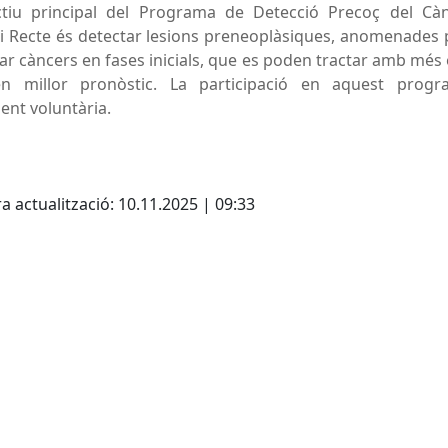
ectiu principal del Programa de Detecció Precoç del Cà
i Recte és detectar lesions preneoplàsiques, anomenades p
ar càncers en fases inicials, que es poden tractar amb més 
en millor pronòstic.
La participació en aquest prog
ent voluntària.
cebook
X
a actualització: 10.11.2025 | 09:33