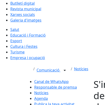
Butlletí digital
Revista municipal
Xarxes socials
Galeria d'imatges
Salut
Educació i Formació
Esport
Cultura i Festes
Turisme
Empresa i ocupació
Notícies
Comunicació
S'
Canal de WhatsApp
Responsable de premsa
de
Notícies
Agenda
Publica la teva activitat