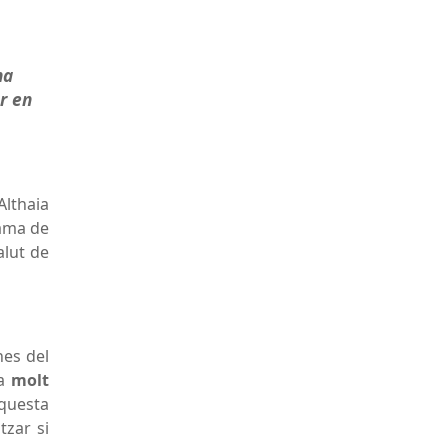
na
ar en
Althaia
rama de
alut de
nes del
va
molt
Aquesta
tzar si