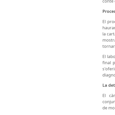
conté 
Proce
El pro
hauran
la car
mostra
tornar
El lab
final 
s'ofe
diagno
La det
El cà
conjun
de mor