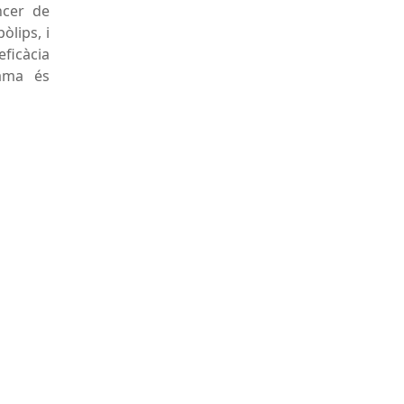
ncer de
òlips, i
eficàcia
rama és