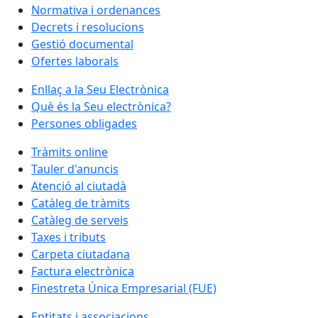
Normativa i ordenances
Decrets i resolucions
Gestió documental
Ofertes laborals
Enllaç a la Seu Electrònica
Què és la Seu electrònica?
Persones obligades
Tràmits online
Tauler d'anuncis
Atenció al ciutadà
Catàleg de tràmits
Catàleg de serveis
Taxes i tributs
Carpeta ciutadana
Factura electrònica
Finestreta Única Empresarial (FUE)
Entitats i associacions