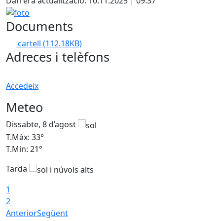
Darrera actualització: 10.11.2025 | 09:37
foto
Documents
cartell
(112.18KB)
Adreces i telèfons
Accedeix
Meteo
Dissabte, 8 d’agost
D
T.Màx: 33°
T
T.Min: 21°
T
Tarda
1
2
Anterior
Següent