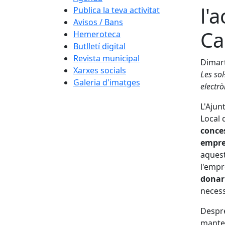
l'
Publica la teva activitat
Avisos / Bans
Ca
Hemeroteca
Butlletí digital
Revista municipal
Dimart
Xarxes socials
Les sol
Galeria d'imatges
electrò
L'Ajun
Local 
conces
empre
aquest
l'empr
donar 
necess
Despré
manten