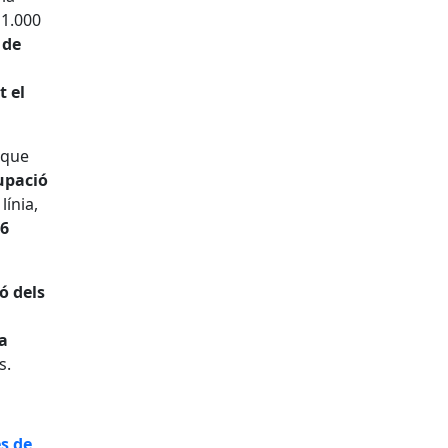
11.000
 de
t el
 que
upació
línia,
 6
ó dels
la
s.
és de