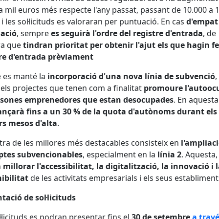
a mil euros més respecte l'any passat, passant de 10.000 a 
 i les sol·licituds es valoraran per puntuació. En cas
d'empat
ació
, sempre
es seguirà l'ordre del registre d'entrada
, de
a que
tindran prioritat per obtenir l'ajut els que hagin fe
tre d'entrada prèviament
 es manté la
incorporació d'una nova línia de subvenció
,
 els projectes que tenen com a finalitat
promoure l'autooc
rsones emprenedores que estan desocupades
. En aquesta 
ançarà fins a un 30 % de la quota d'autònoms durant els
rs mesos d'alta
.
tra de les millores més destacables consisteix en
l'ampliaci
ptes subvencionables
, especialment en la
línia 2
. Aquesta,
n
millorar l'accessibilitat, la digitalització, la innovació i 
ibilitat
de les activitats empresarials i els seus establiment
tació de sol·licituds
l·licituds es podran presentar fins el
30 de setembre
a trav