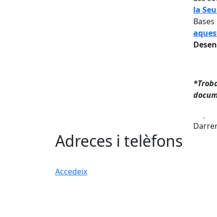
la Seu
Bases 
aques
Desen
*Troba
docume
Fa
Darrer
Adreces i telèfons
Accedeix