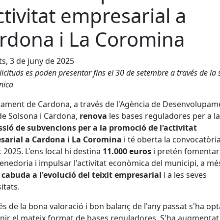
activitat empresarial a
rdona i La Coromina
s, 3 de juny de 2025
·licituds es poden presentar fins el 30 de setembre a través de la 
nica
tament de Cardona, a través de l'Agència de Desenvolupam
de Solsona i Cardona,
renova
les bases reguladores per a la
sió de subvencions per a la promoció de l'activitat
sarial a Cardona i La Coromina
i té oberta la convocatòri
 2025. L'ens local hi destina
11.000 euros
i pretén fomentar
enedoria i impulsar l'activitat econòmica del municipi, a mé
cabuda a l'evolució del teixit empresarial
i a les seves
itats.
s de la bona valoració i bon balanç de l'any passat s'ha opt
ir el mateix format de bases reguladores. S'ha augmentat 