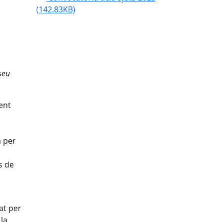
(142.83KB)
seu
ent
a per
s de
at per
la