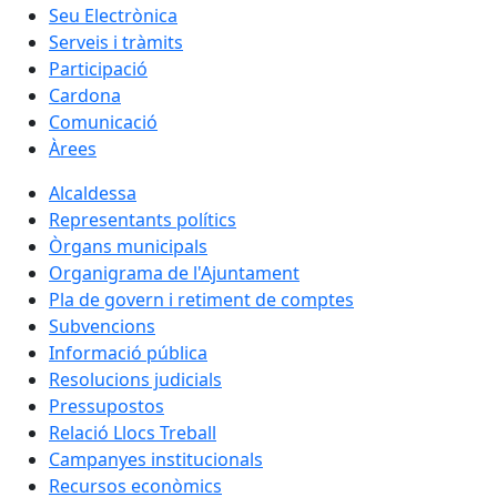
Seu Electrònica
Serveis i tràmits
Participació
Cardona
Comunicació
Àrees
Alcaldessa
Representants polítics
Òrgans municipals
Organigrama de l'Ajuntament
Pla de govern i retiment de comptes
Subvencions
Informació pública
Resolucions judicials
Pressupostos
Relació Llocs Treball
Campanyes institucionals
Recursos econòmics