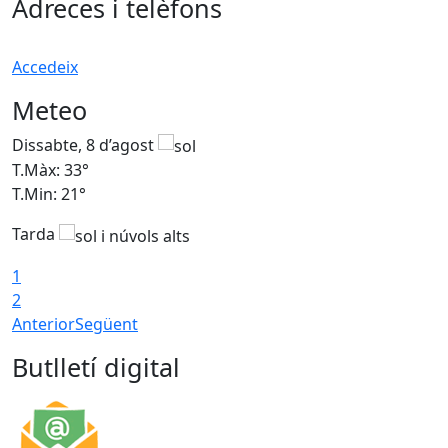
Adreces i telèfons
Accedeix
Meteo
Dissabte, 8 d’agost
D
T.Màx: 33°
T
T.Min: 21°
T
Tarda
1
2
Anterior
Següent
Butlletí digital