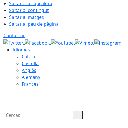
Saltar a la capçalera
Saltar al contingut
Saltar a imatges
Saltar al peu de pàgina
Contactar
Idiomes
Català
Castellà
Anglès
Alemany
Francès
07.08.2026 | 17:18
Cercar: