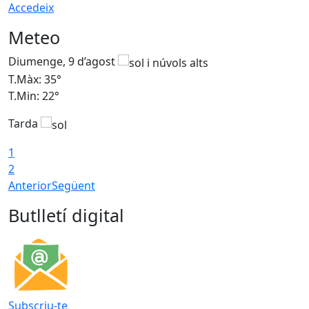
Accedeix
Meteo
Diumenge, 9 d’agost
D
T.Màx: 35°
T
T.Min: 22°
T
Tarda
T
1
2
Anterior
Següent
Butlletí digital
Subscriu-te