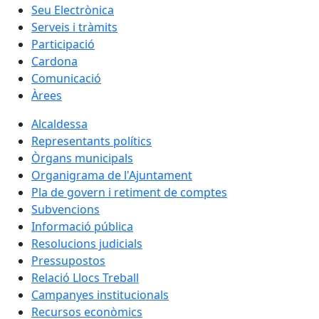
Seu Electrònica
Serveis i tràmits
Participació
Cardona
Comunicació
Àrees
Alcaldessa
Representants polítics
Òrgans municipals
Organigrama de l'Ajuntament
Pla de govern i retiment de comptes
Subvencions
Informació pública
Resolucions judicials
Pressupostos
Relació Llocs Treball
Campanyes institucionals
Recursos econòmics