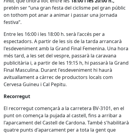
Final,
que tindrà lloc entre les
18:00 i les 20:00 h.,
pretén ser “una gran festa del ciclisme pel gran públic
on tothom pot anar a animar i passar una jornada
festiva”.
Entre les 16:00 i les 18:00 h. serà l'accés per a
espectadors. A partir de les sis de la tarda arrancarà
l'esdeveniment amb la Grand Final Femenina. Una hora
més tard, a les set del vespre, passarà la caravana
publicitària i, a partir de les 19:15 h, hi passarà la Grand
Final Masculina. Durant l'esdeveniment hi haurà
avituallament a càrrec de productors locals com
Cervesa Guineu i Cal Pepitu.
Recorregut
El recorregut començarà a la carretera BV-3101, en el
punt on comença la pujada al castell, fins a arribar a
l'aparcament del Castell de Cardona. També s'habilitarà
quatre punts d'aparcament per a tota la gent que