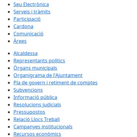
Seu Electrònica
Serveis i tràmits
Participació
Cardona
Comunicació
Àrees
Alcaldessa
Representants polítics
Òrgans municipals
Organigrama de l'Ajuntament
Pla de govern i retiment de comptes
Subvencions
Informació pública
Resolucions judicials
Pressupostos
Relació Llocs Treball
Campanyes institucionals
Recursos econòmics