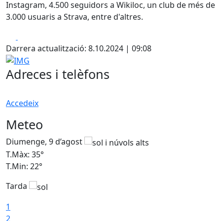
Instagram, 4.500 seguidors a Wikiloc, un club de més de
3.000 usuaris a Strava, entre d'altres.
Facebook
X
Darrera actualització: 8.10.2024 | 09:08
IMG
Adreces i telèfons
Accedeix
Meteo
Diumenge, 9 d’agost
D
T.Màx: 35°
T
T.Min: 22°
T
Tarda
T
1
2