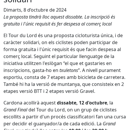
Dimarts, 8 d’octubre de 2024
La proposta tindrà lloc aquest dissabte. La inscripció és
gratuïta i l'únic requisit és fer despesa al comerç local
El Tour du Lord és una proposta cicloturista única, i de
caràcter solidari, on els ciclistes poden participar de
forma gratuïta i l'únic requisit és que facin despesa al
comerç local. Seguint el particular llenguatge de la
iniciativa utilitzen l'eslògan “el que et gastaries en
inscripcions, gasta-ho en
txuletons
”. A nivell purament
esportiu, consta de 7 etapes amb bicicleta de carretera.
També hi ha la versió de muntanya, que consisteix en 2
etapes versió BTT i 2 etapes versió Gravel.
Cardona acollirà aquest
dissabte, 12 d'octubre
, la
Grand Final
del Tour du Lord, on un grup de ciclistes
escollits a partir d'un procés classificatori fan una cursa
per decidir el guanyador/a de cada edició. La
Grand