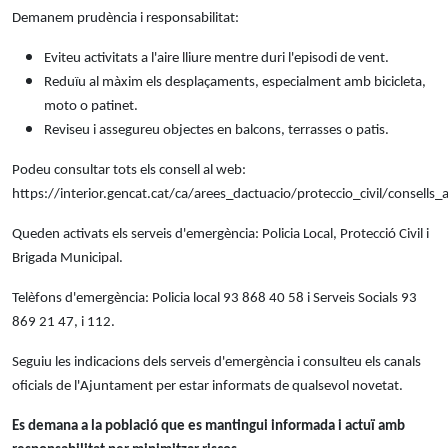
Demanem prudència i responsabilitat:
Eviteu activitats a l'aire lliure mentre duri l'episodi de vent.
Reduïu al màxim els desplaçaments, especialment amb bicicleta,
moto o patinet.
Reviseu i assegureu objectes en balcons, terrasses o patis.
Podeu consultar tots els consell al web:
https://interior.gencat.cat/ca/arees_dactuacio/proteccio_civil/consell
Queden activats els serveis d'emergència: Policia Local, Protecció Civil i
Brigada Municipal.
Telèfons d'emergència: Policia local 93 868 40 58 i Serveis Socials 93
869 21 47, i 112.
Seguiu les indicacions dels serveis d'emergència i consulteu els canals
oficials de l'Ajuntament per estar informats de qualsevol novetat.
Es demana a la població que es mantingui informada i actuï amb