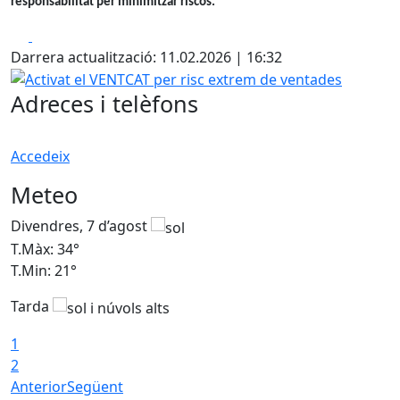
responsabilitat per minimitzar riscos.
Facebook
X
Darrera actualització: 11.02.2026 | 16:32
Activat el VENTCAT per risc extrem de ventades
Adreces i telèfons
Accedeix
Meteo
Divendres, 7 d’agost
D
T.Màx: 34°
T
T.Min: 21°
T
Tarda
T
1
2
Anterior
Següent