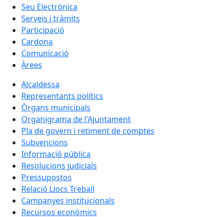
Seu Electrònica
Serveis i tràmits
Participació
Cardona
Comunicació
Àrees
Alcaldessa
Representants polítics
Òrgans municipals
Organigrama de l'Ajuntament
Pla de govern i retiment de comptes
Subvencions
Informació pública
Resolucions judicials
Pressupostos
Relació Llocs Treball
Campanyes institucionals
Recursos econòmics