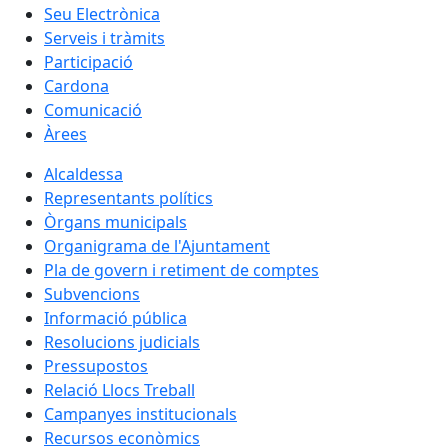
Seu Electrònica
Serveis i tràmits
Participació
Cardona
Comunicació
Àrees
Alcaldessa
Representants polítics
Òrgans municipals
Organigrama de l'Ajuntament
Pla de govern i retiment de comptes
Subvencions
Informació pública
Resolucions judicials
Pressupostos
Relació Llocs Treball
Campanyes institucionals
Recursos econòmics