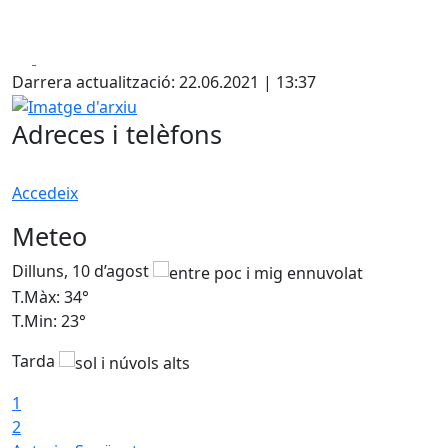
Facebook
X
Darrera actualització: 22.06.2021 | 13:37
Imatge d'arxiu
Adreces i telèfons
Accedeix
Meteo
Dilluns, 10 d’agost
D
T.Màx: 34°
T
T.Min: 23°
T
Tarda
1
2