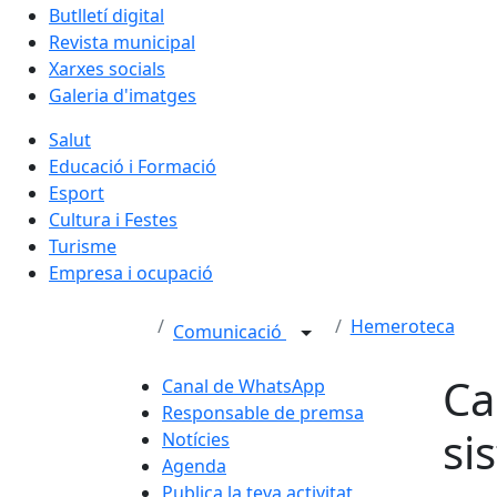
Butlletí digital
Revista municipal
Xarxes socials
Galeria d'imatges
Salut
Educació i Formació
Esport
Cultura i Festes
Turisme
Empresa i ocupació
Hemeroteca
Comunicació
Ca
Canal de WhatsApp
Responsable de premsa
si
Notícies
Agenda
Publica la teva activitat