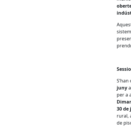
oberte
indúst
Aquest
sistem
presenc
prendr
Sessi
S’han 
juny
a
per a 
Dimar
30 de 
rural, 
de pis