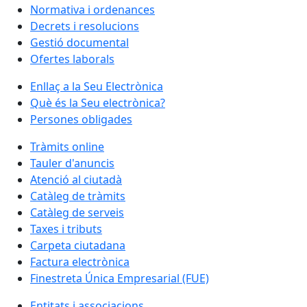
Normativa i ordenances
Decrets i resolucions
Gestió documental
Ofertes laborals
Enllaç a la Seu Electrònica
Què és la Seu electrònica?
Persones obligades
Tràmits online
Tauler d'anuncis
Atenció al ciutadà
Catàleg de tràmits
Catàleg de serveis
Taxes i tributs
Carpeta ciutadana
Factura electrònica
Finestreta Única Empresarial (FUE)
Entitats i associacions