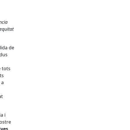
ncia
equitat
lida de
idus
 tots
ts
 a
at
a i
nostre
ives,