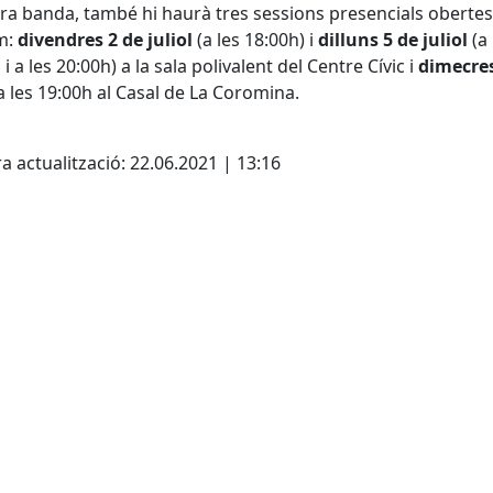
tra banda, també hi haurà tres sessions presencials obertes
m:
divendres 2 de juliol
(a les 18:00h) i
dilluns 5 de juliol
(a 
i a les 20:00h) a la sala polivalent del Centre Cívic i
dimecres
a les 19:00h al Casal de La Coromina.
cebook
X
a actualització: 22.06.2021 | 13:16