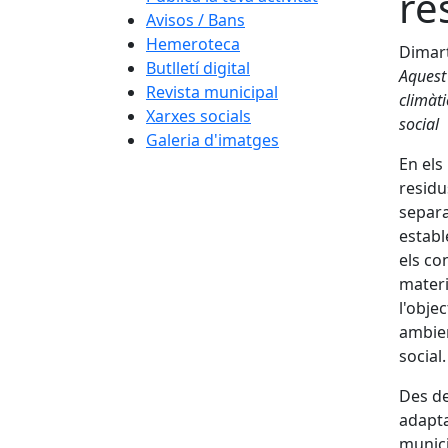
re
Avisos / Bans
Hemeroteca
Dimart
Butlletí digital
Aquest 
Revista municipal
climàti
Xarxes socials
social
Galeria d'imatges
En els
resid
separa
establ
els co
materi
l'obje
ambien
social.
Des de
adapta
munici