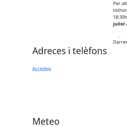
Per al
totho
18:30h 
juliol
Fa
Darrer
Adreces i telèfons
Accedeix
Meteo