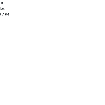
 a
les
 7 de