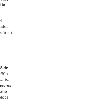
 la
l
bades
finir i
28 de
:30h,
aris.
mecres
isme
blocs