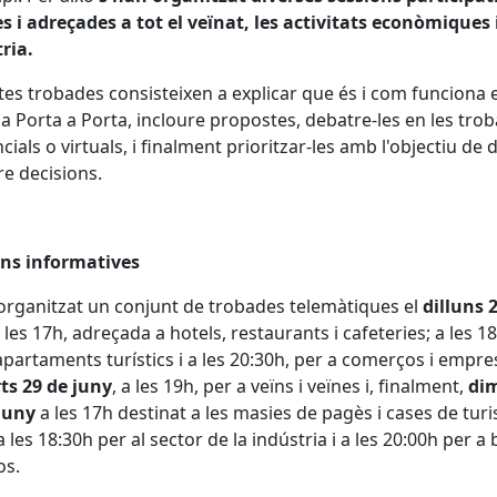
s i adreçades a tot el veïnat, les activitats econòmiques i
ria.
es trobades consisteixen a explicar que és i com funciona e
a Porta a Porta, incloure propostes, debatre-les en les tro
ials o virtuals, i finalment prioritzar-les amb l'objectiu de de
e decisions.
ons informatives
organitzat un conjunt de trobades telemàtiques el
dilluns 
 les 17h, adreçada a hotels, restaurants i cafeteries; a les 18
apartaments turístics i a les 20:30h, per a comerços i empres
ts 29 de juny
, a les 19h, per a veïns i veïnes i, finalment,
di
juny
a les 17h destinat a les masies de pagès i cases de tur
a les 18:30h per al sector de la indústria i a les 20:00h per a 
os.