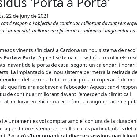
sidus 'Porta a Porta'
s, 22 de juny de 2021
canvi respon a l'objectiu de continuar millorant davant l'emergè
ca i ambiental, millorar en eficiència econòmica i augmentar en 
 mesos vinents s'iniciarà a Cardona un nou sistema de recol
us
Porta a Porta
. Aquest sistema consistirà a recollir els res
ts, davant de la porta de casa, segons un calendari i horari
erts. La implantació del nou sistema permetrà la retirada de
ntenidors del carrer a tot el municipi i la recuperació de mol
als que fins ara acabaven a l'abocador. Aquest canvi respon
ctiu de continuar millorant davant l'emergència climàtica i
tal, millorar en eficiència econòmica i augmentar en equit
 l'Ajuntament es vol comptar amb el conjunt de la ciutadani
r aquest nou sistema de recollida a les particularitats del 
pi. Per això
s'han organitzat diverses sessions participat