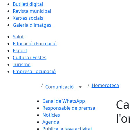
Butlletí digital
Revista municipal
Xarxes socials
Galeria d'imatges
Salut
Educació i Formació
Esport
Cultura i Festes
Turisme
Empresa i ocupació
Hemeroteca
Comunicació
Ca
Canal de WhatsApp
Responsable de premsa
l'
Notícies
Agenda
Publica la teva activitat