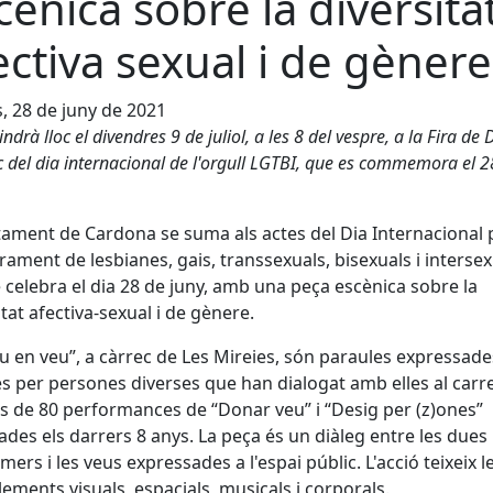
cènica sobre la diversita
ectiva sexual i de gènere
s, 28 de juny de 2021
tindrà lloc el divendres 9 de juliol, a les 8 del vespre, a la Fira de 
c del dia internacional de l'orgull LGTBI, que es commemora el 2
tament de Cardona se suma als actes del Dia Internacional 
berament de lesbianes, gais, transsexuals, bisexuals i intersex
 celebra el dia 28 de juny, amb una peça escènica sobre la
itat afectiva-sexual i de gènere.
u en veu”, a càrrec de Les Mireies, són paraules expressades
es per persones diverses que han dialogat amb elles al carr
s de 80 performances de “Donar veu” i “Desig per (z)ones”
zades els darrers 8 anys. La peça és un diàleg entre les dues
mers i les veus expressades a l'espai públic. L'acció teixeix l
ements visuals, espacials, musicals i corporals.