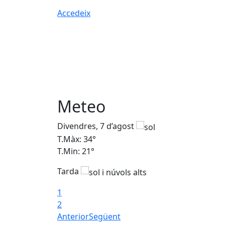
Accedeix
Meteo
Divendres, 7 d’agost
T.Màx: 34°
T.Min: 21°
Tarda
1
2
Anterior
Següent