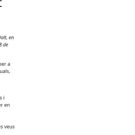
t
Dalt, en
8 de
per a
uals,
 i
er en
es veus