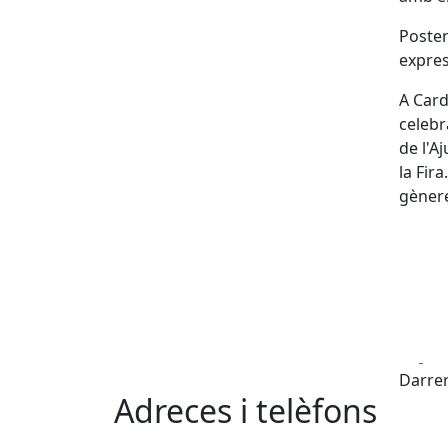
Poster
expres
A Card
celebr
de l'A
la Fira
gènere
Fa
Darrer
Adreces i telèfons