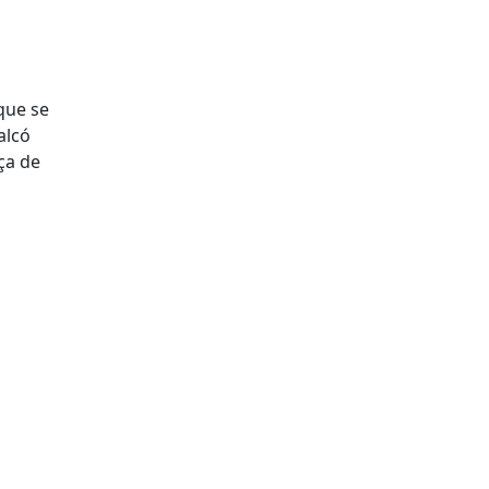
que se
alcó
aça de