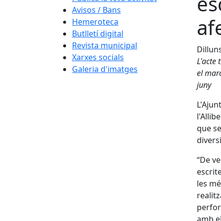
es
Avisos / Bans
af
Hemeroteca
Butlletí digital
Revista municipal
Dillun
Xarxes socials
L'acte 
Galeria d'imatges
el mar
juny
L'Ajun
l'Alli
que se
divers
“De ve
escrit
les mé
realit
perfor
amb el