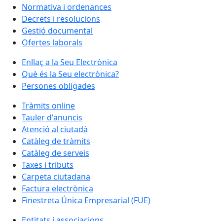
Normativa i ordenances
Decrets i resolucions
Gestió documental
Ofertes laborals
Enllaç a la Seu Electrònica
Què és la Seu electrònica?
Persones obligades
Tràmits online
Tauler d'anuncis
Atenció al ciutadà
Catàleg de tràmits
Catàleg de serveis
Taxes i tributs
Carpeta ciutadana
Factura electrònica
Finestreta Única Empresarial (FUE)
Entitats i associacions