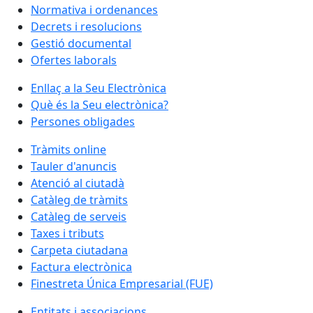
Normativa i ordenances
Decrets i resolucions
Gestió documental
Ofertes laborals
Enllaç a la Seu Electrònica
Què és la Seu electrònica?
Persones obligades
Tràmits online
Tauler d'anuncis
Atenció al ciutadà
Catàleg de tràmits
Catàleg de serveis
Taxes i tributs
Carpeta ciutadana
Factura electrònica
Finestreta Única Empresarial (FUE)
Entitats i associacions