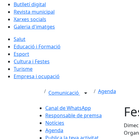
Butlletí digital
Revista municipal
Xarxes socials
Galeria d'imatges
Salut
Educació i Formació
Esport
Cultura i Festes
Turisme
Empresa i ocupació
Agenda
Comunicació
Fe
Canal de WhatsApp
Responsable de premsa
Notícies
Dimecr
Agenda
Organi
Publica la teva activitat