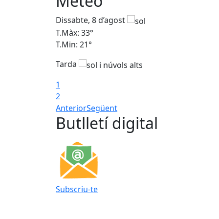
Meteo
Dissabte, 8 d’agost
T.Màx: 33°
T.Min: 21°
Tarda
1
2
Anterior
Següent
Butlletí digital
Subscriu-te