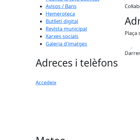
Avisos / Bans
Col·la
Hemeroteca
Adr
Butlletí digital
Revista municipal
Plaça d
Xarxes socials
Galeria d'imatges
Fa
Darrer
Adreces i telèfons
Accedeix