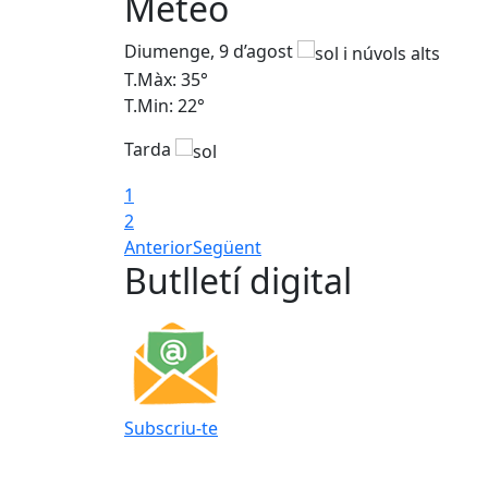
Meteo
Diumenge, 9 d’agost
T.Màx: 35°
T.Min: 22°
Tarda
1
2
Anterior
Següent
Butlletí digital
Subscriu-te