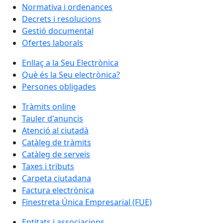
Normativa i ordenances
Decrets i resolucions
Gestió documental
Ofertes laborals
Enllaç a la Seu Electrònica
Què és la Seu electrònica?
Persones obligades
Tràmits online
Tauler d'anuncis
Atenció al ciutadà
Catàleg de tràmits
Catàleg de serveis
Taxes i tributs
Carpeta ciutadana
Factura electrònica
Finestreta Única Empresarial (FUE)
Entitats i associacions