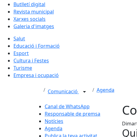
Butlletí digital
Revista municipal
Xarxes socials
Galeria d'imatges
Salut
Educació i Formació
Esport
Cultura i Festes
Turisme
Empresa i ocupació
Agenda
Comunicació
Co
Canal de WhatsApp
Responsable de premsa
Notícies
Dimart
Agenda
Qui
Publica la teva activitat