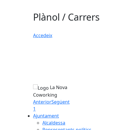
Plànol / Carrers
Accedeix
La Nova
Coworking
Anterior
Següent
1
Ajuntament
Alcaldessa
Representants polítics