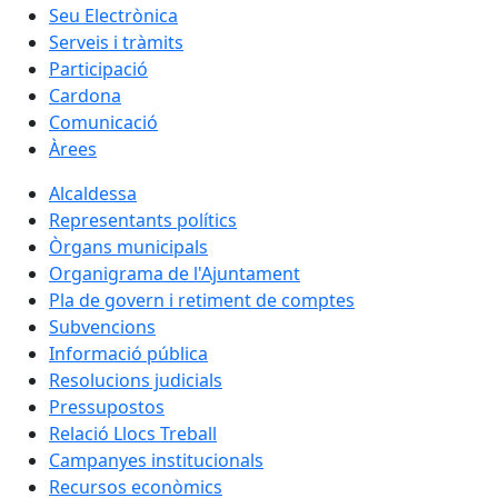
Seu Electrònica
Serveis i tràmits
Participació
Cardona
Comunicació
Àrees
Alcaldessa
Representants polítics
Òrgans municipals
Organigrama de l'Ajuntament
Pla de govern i retiment de comptes
Subvencions
Informació pública
Resolucions judicials
Pressupostos
Relació Llocs Treball
Campanyes institucionals
Recursos econòmics