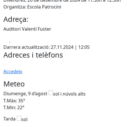
Organitza: Escola Patrocini
Adreça:
Auditori Valentí Fuster
Facebook
X
Darrera actualització: 27.11.2024 | 12:05
Adreces i telèfons
Accedeix
Meteo
Diumenge, 9 d’agost
D
T.Màx: 35°
T
T.Min: 22°
T
Tarda
T