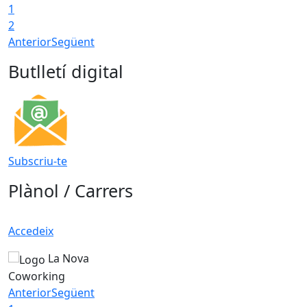
1
2
Anterior
Següent
Butlletí digital
Subscriu-te
Plànol / Carrers
Accedeix
La Nova
Coworking
Anterior
Següent