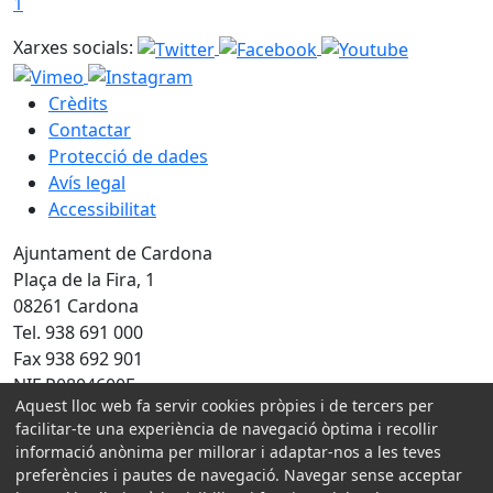
1
Xarxes socials:
Crèdits
Contactar
Protecció de dades
Avís legal
Accessibilitat
Ajuntament de Cardona
Plaça de la Fira, 1
08261 Cardona
Tel. 938 691 000
Fax 938 692 901
NIF P0804600E
Aquest lloc web fa servir cookies pròpies i de tercers per
Amb la col·laboració de:
facilitar-te una experiència de navegació òptima i recollir
informació anònima per millorar i adaptar-nos a les teves
preferències i pautes de navegació. Navegar sense acceptar