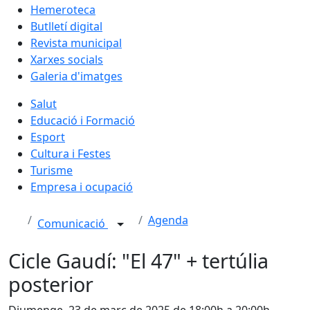
Hemeroteca
Butlletí digital
Revista municipal
Xarxes socials
Galeria d'imatges
Salut
Educació i Formació
Esport
Cultura i Festes
Turisme
Empresa i ocupació
Agenda
Comunicació
Cicle Gaudí: "El 47" + tertúlia
posterior
Diumenge, 23 de març de 2025 de 18:00h a 20:00h