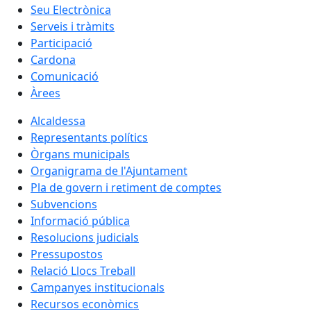
Seu Electrònica
Serveis i tràmits
Participació
Cardona
Comunicació
Àrees
Alcaldessa
Representants polítics
Òrgans municipals
Organigrama de l'Ajuntament
Pla de govern i retiment de comptes
Subvencions
Informació pública
Resolucions judicials
Pressupostos
Relació Llocs Treball
Campanyes institucionals
Recursos econòmics