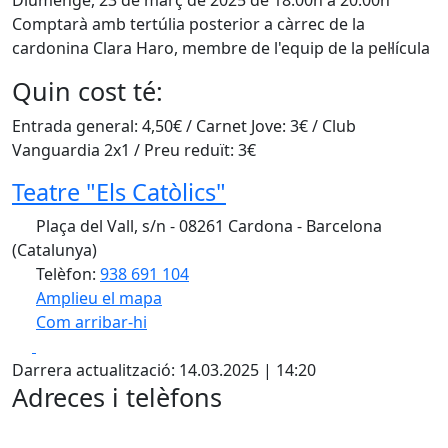
Comptarà amb tertúlia posterior a càrrec de la
cardonina Clara Haro, membre de l'equip de la pel·lícula
Quin cost té:
Entrada general: 4,50€ / Carnet Jove: 3€ / Club
Vanguardia 2x1 / Preu reduït: 3€
Teatre "Els Catòlics"
Plaça del Vall, s/n - 08261 Cardona - Barcelona
(Catalunya)
Telèfon:
938 691 104
Amplieu el mapa
Com arribar-hi
Leaflet
| ©
OpenStreetMap
contributors
Facebook
X
+
Darrera actualització: 14.03.2025 | 14:20
−
Adreces i telèfons