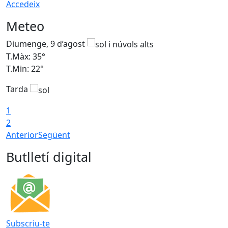
Accedeix
Meteo
Diumenge, 9 d’agost
D
T.Màx: 35°
T
T.Min: 22°
T
Tarda
T
1
2
Anterior
Següent
Butlletí digital
Subscriu-te