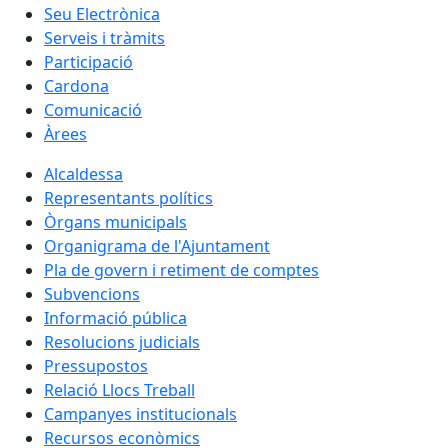
Seu Electrònica
Serveis i tràmits
Participació
Cardona
Comunicació
Àrees
Alcaldessa
Representants polítics
Òrgans municipals
Organigrama de l'Ajuntament
Pla de govern i retiment de comptes
Subvencions
Informació pública
Resolucions judicials
Pressupostos
Relació Llocs Treball
Campanyes institucionals
Recursos econòmics