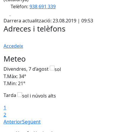
Telèfon:
938 691 339
Facebook
X
Darrera actualització: 23.08.2019 | 09:53
Adreces i telèfons
Accedeix
Meteo
Divendres, 7 d’agost
D
T.Màx: 34°
T
T.Min: 21°
T
Tarda
T
1
2
Anterior
Següent