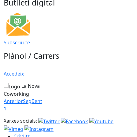
Butlletí digital
Subscriu-te
Plànol / Carrers
Accedeix
La Nova
Coworking
Anterior
Següent
1
Xarxes socials:
Crèdits