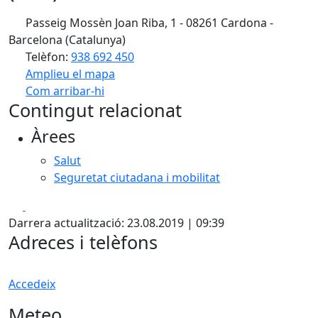
Passeig Mossèn Joan Riba, 1 - 08261 Cardona -
Barcelona (Catalunya)
Telèfon:
938 692 450
Amplieu el mapa
Com arribar-hi
Leaflet
| ©
OpenStreetMap
contributors
Contingut relacionat
+
Àrees
−
Salut
Seguretat ciutadana i mobilitat
Facebook
X
Darrera actualització: 23.08.2019 | 09:39
Adreces i telèfons
Accedeix
Meteo