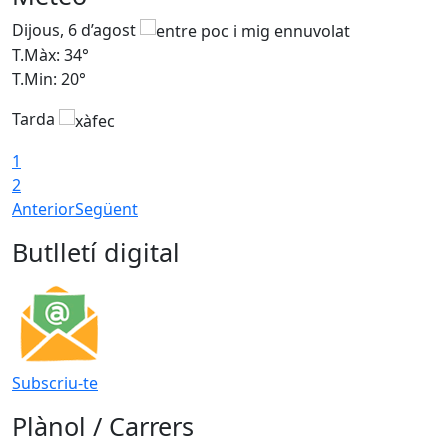
Dijous, 6 d’agost
D
T.Màx: 34°
T
T.Min: 20°
T
Tarda
1
2
Anterior
Següent
Butlletí digital
Subscriu-te
Plànol / Carrers