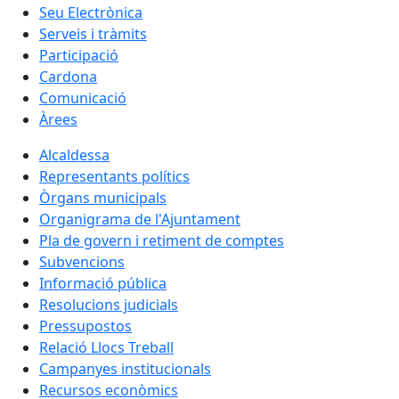
Seu Electrònica
Serveis i tràmits
Participació
Cardona
Comunicació
Àrees
Alcaldessa
Representants polítics
Òrgans municipals
Organigrama de l'Ajuntament
Pla de govern i retiment de comptes
Subvencions
Informació pública
Resolucions judicials
Pressupostos
Relació Llocs Treball
Campanyes institucionals
Recursos econòmics