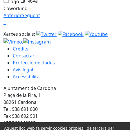
La Nova
Coworking
Anterior
Següent
1
Xarxes socials:
Crèdits
Contactar
Protecció de dades
Avís legal
Accessibilitat
Ajuntament de Cardona
Plaça de la Fira, 1
08261 Cardona
Tel. 938 691 000
Fax 938 692 901
NIF P0804600E
Aquest lloc web fa servir cookies pròpies i de tercers per