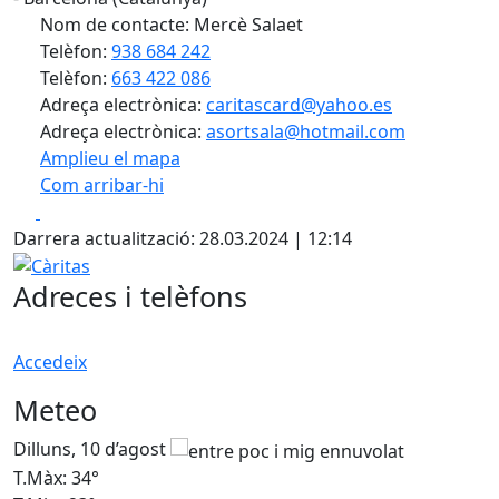
Nom de contacte: Mercè Salaet
Telèfon:
938 684 242
Telèfon:
663 422 086
Adreça electrònica:
caritascard@yahoo.es
Adreça electrònica:
asortsala@hotmail.com
Amplieu el mapa
Com arribar-hi
Leaflet
| ©
OpenStreetMap
contributors
Facebook
X
+
Darrera actualització: 28.03.2024 | 12:14
−
Càritas
Adreces i telèfons
Accedeix
Meteo
Dilluns, 10 d’agost
D
T.Màx: 34°
T