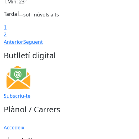
T.Min: 23°
T
Tarda
1
2
Anterior
Següent
Butlletí digital
Subscriu-te
Plànol / Carrers
Accedeix