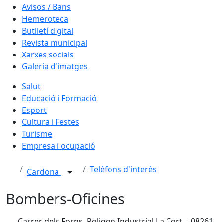
Avisos / Bans
Hemeroteca
Butlletí digital
Revista municipal
Xarxes socials
Galeria d'imatges
Salut
Educació i Formació
Esport
Cultura i Festes
Turisme
Empresa i ocupació
Telèfons d'interès
Cardona
Bombers-Oficines
Carrer dels Forns. Poligon Industrial La Cort. - 08261