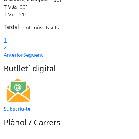
T.Màx: 33°
T
T.Min: 21°
T
Tarda
1
2
Anterior
Següent
Butlletí digital
Subscriu-te
Plànol / Carrers