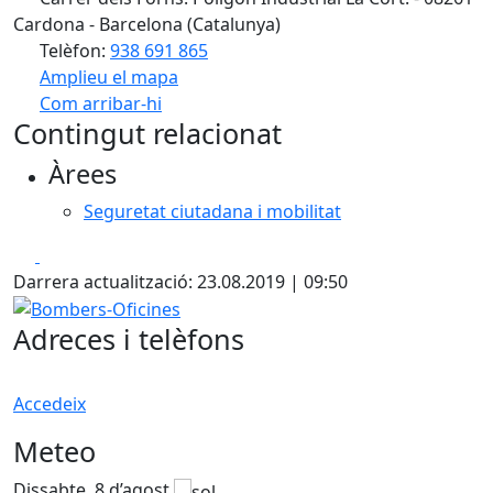
Cardona - Barcelona (Catalunya)
Telèfon:
938 691 865
Amplieu el mapa
Com arribar-hi
Leaflet
| ©
OpenStreetMap
contributors
Contingut relacionat
+
Àrees
−
Seguretat ciutadana i mobilitat
Facebook
X
Darrera actualització: 23.08.2019 | 09:50
Bombers-Oficines
Adreces i telèfons
Accedeix
Meteo
Dissabte, 8 d’agost
D