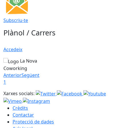
Subscriu-te
Plànol / Carrers
Accedeix
La Nova
Coworking
Anterior
Següent
1
Xarxes socials:
Crèdits
Contactar
Protecció de dades