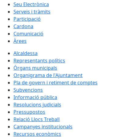
Seu Electrònica
Serveis i tràmits
Participació
Cardona
Comunicació
Àrees
Alcaldessa
Representants polítics
Òrgans municipals
Organigrama de l'Ajuntament
Pla de govern i retiment de comptes
Subvencions
Informació pública
Resolucions judicials
Pressupostos
Relació Llocs Treball
Campanyes institucionals
Recursos econòmics