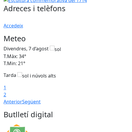
Adreces i telèfons
Accedeix
Meteo
Divendres, 7 d’agost
D
T.Màx: 34°
T
T.Min: 21°
T
Tarda
T
1
2
Anterior
Següent
Butlletí digital