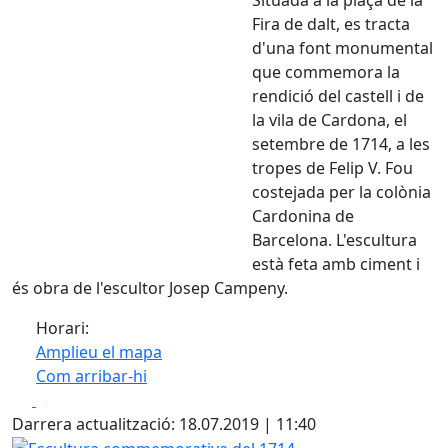
Fira de dalt, es tracta
d'una font monumental
que commemora la
rendició del castell i de
la vila de Cardona, el
setembre de 1714, a les
tropes de Felip V. Fou
costejada per la colònia
Cardonina de
Barcelona. L'escultura
està feta amb ciment i
és obra de l'escultor Josep Campeny.
Horari:
Amplieu el mapa
Com arribar-hi
Leaflet
| ©
OpenStreetMap
contributors
Facebook
X
+
Darrera actualització: 18.07.2019 | 11:40
−
Escultura commemorativa del 1714