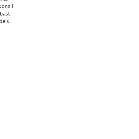
dona i
abast
dels