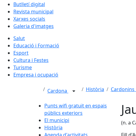
Butlletí digital
Revista municipal
Xarxes socials
Galeria d'imatges
Salut
Educació i Formació
Esport
Cultura i Festes
Turisme
Empresa i ocupació
Història
Cardonins i
Cardona
Ja
Punts wifi gratuït en espais
públics exteriors
El municipi
(n. a 
Història
Agenda d'activitats
Fill d'