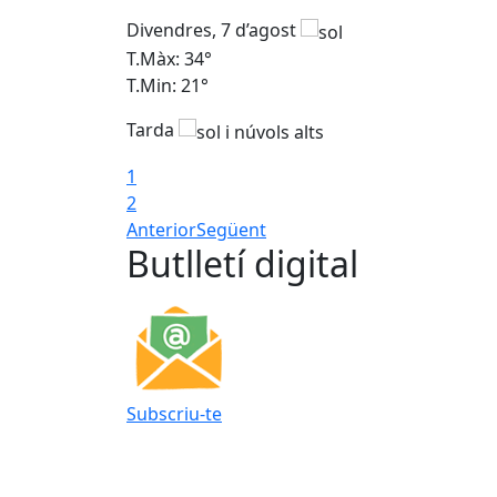
Divendres, 7 d’agost
T.Màx: 34°
T.Min: 21°
Tarda
1
2
Anterior
Següent
Butlletí digital
Subscriu-te