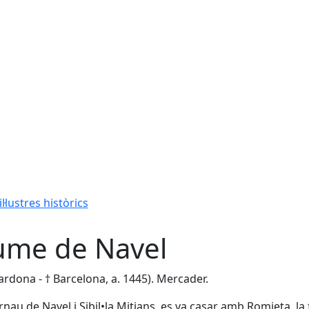
l·lustres històrics
ume de Navel
Cardona - † Barcelona, a. 1445). Mercader.
Arnau de Navel i Sibil•la Mitjans, es va casar amb Romieta, la f