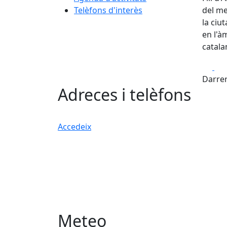
Telèfons d'interès
del me
la ciu
en l'à
catala
Fa
Darrer
Adreces i telèfons
Accedeix
Meteo