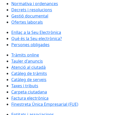
Normativa i ordenances
Decrets i resolucions
Gestió documental
Ofertes laborals
Enllaç a la Seu Electrònica
Què és la Seu electrònica?
Persones obligades
Tràmits online
Tauler d'anuncis
Atenció al ciutadà
Catàleg de tràmits
Catàleg de serveis
Taxes i tributs
Carpeta ciutadana
Factura electrònica
Finestreta Única Empresarial (FUE)
Entitats i associacions