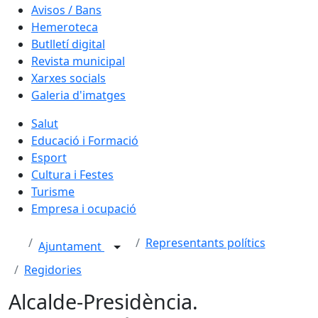
Avisos / Bans
Hemeroteca
Butlletí digital
Revista municipal
Xarxes socials
Galeria d'imatges
Salut
Educació i Formació
Esport
Cultura i Festes
Turisme
Empresa i ocupació
Representants polítics
Ajuntament
Regidories
Alcalde-Presidència.