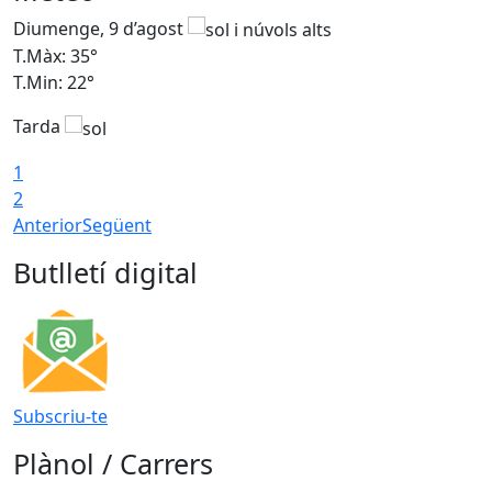
Diumenge, 9 d’agost
D
T.Màx: 35°
T
T.Min: 22°
T
Tarda
T
1
2
Anterior
Següent
Butlletí digital
Subscriu-te
Plànol / Carrers