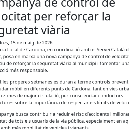
mpanya de control de
locitat per reforçar la
guretat viària
res, 15 de maig de 2026
icia Local de Cardona, en coordinació amb el Servei Català 
t, posa en marxa una nova campanya de control de velocit
ctiu de reforçar la seguretat viària al municipi i fomentar un
cció més responsable.
 les properes setmanes es duran a terme controls prevent
dar mòbil en diferents punts de Cardona, tant en vies urb
 zones de major circulació, per conscienciar conductors i
tores sobre la importància de respectar els límits de veloci
panya busca contribuir a reduir el risc d’accidents i millorar
tat de tots els usuaris de la via pública, especialment en aq
 amb més mobilitat de vehicles i vianants.