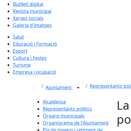
Butlletí digital
Revista municipal
Xarxes socials
Galeria d'imatges
Salut
Educació i Formació
Esport
Cultura i Festes
Turisme
Empresa i ocupació
Representants polí
Ajuntament
La
Alcaldessa
Representants polítics
po
Òrgans municipals
Organigrama de l'Ajuntament
Pla de govern i retiment de