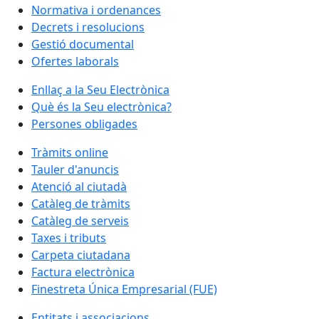
Normativa i ordenances
Decrets i resolucions
Gestió documental
Ofertes laborals
Enllaç a la Seu Electrònica
Què és la Seu electrònica?
Persones obligades
Tràmits online
Tauler d'anuncis
Atenció al ciutadà
Catàleg de tràmits
Catàleg de serveis
Taxes i tributs
Carpeta ciutadana
Factura electrònica
Finestreta Única Empresarial (FUE)
Entitats i associacions