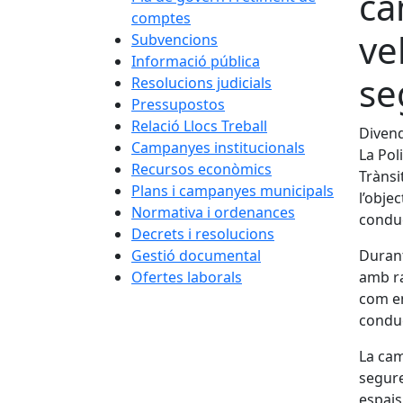
ca
comptes
ve
Subvencions
Informació pública
se
Resolucions judicials
Pressupostos
Relació Llocs Treball
Divend
Campanyes institucionals
La Pol
Recursos econòmics
Trànsi
Plans i campanyes municipals
l’obje
Normativa i ordenances
condu
Decrets i resolucions
Gestió documental
Durant
Ofertes laborals
amb ra
com en
conduc
La cam
segure
espais