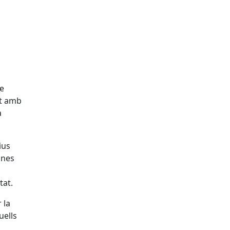
de
at amb
a
ius
anes
tat.
 la
uells