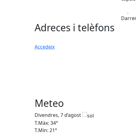
Fa
Darrer
Adreces i telèfons
Accedeix
Meteo
Divendres, 7 d’agost
T.Màx: 34°
T.Min: 21°