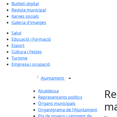
Butlletí digital
Revista municipal
Xarxes socials
Galeria d'imatges
Salut
Educació i Formació
Esport
Cultura i Festes
Turisme
Empresa i ocupació
Ajuntament
Re
Alcaldessa
Representants polítics
ma
Òrgans municipals
Organigrama de l'Ajuntament
Pla de govern i retiment de