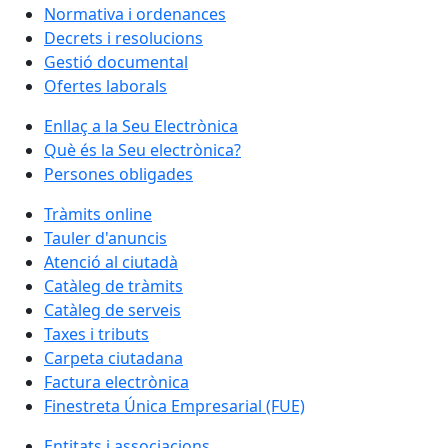
Normativa i ordenances
Decrets i resolucions
Gestió documental
Ofertes laborals
Enllaç a la Seu Electrònica
Què és la Seu electrònica?
Persones obligades
Tràmits online
Tauler d'anuncis
Atenció al ciutadà
Catàleg de tràmits
Catàleg de serveis
Taxes i tributs
Carpeta ciutadana
Factura electrònica
Finestreta Única Empresarial (FUE)
Entitats i associacions