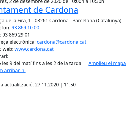
es, 2 de desembre de 2020 de 10:00h a 10:30h
ntament de Cardona
ça de la Fira, 1 - 08261 Cardona - Barcelona (Catalunya)
èfon:
93 869 10 00
: 93 869 29 01
eça electrònica:
cardona@cardona.cat
c web:
www.cardona.cat
ari:
 les 9 del matí fins a les 2 de la tarda
Amplieu el mapa
 arribar-hi
cebook
X
a actualització: 27.11.2020 | 11:50