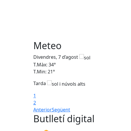
Meteo
Divendres, 7 d’agost
T.Màx: 34°
T.Min: 21°
Tarda
1
2
Anterior
Següent
Butlletí digital