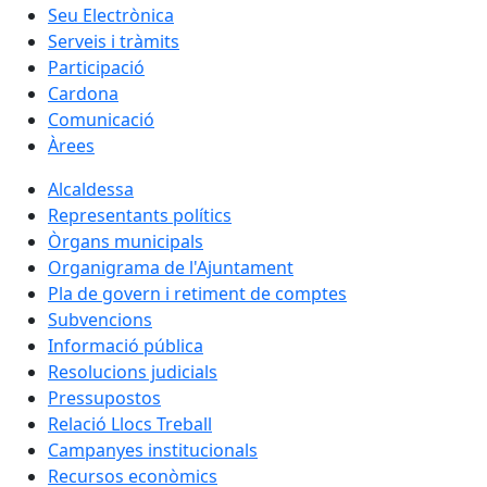
Seu Electrònica
Serveis i tràmits
Participació
Cardona
Comunicació
Àrees
Alcaldessa
Representants polítics
Òrgans municipals
Organigrama de l'Ajuntament
Pla de govern i retiment de comptes
Subvencions
Informació pública
Resolucions judicials
Pressupostos
Relació Llocs Treball
Campanyes institucionals
Recursos econòmics