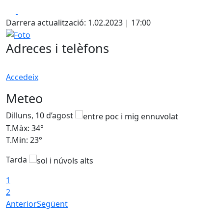
Facebook
X
Darrera actualització: 1.02.2023 | 17:00
Foto
Adreces i telèfons
Accedeix
Meteo
Dilluns, 10 d’agost
D
T.Màx: 34°
T
T.Min: 23°
T
Tarda
1
2
Anterior
Següent