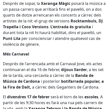
Després de sopar, la
Xaranga Màgic
posarà la música a
un passa carrers que arribarà fins el pavelló, on a dos
quarts de dotze arrencaran els concerts a càrrec dels
artistes de la nit: el grup de versions
Rocktambuls, DJ
Trapella i Coco Versions
.
L'entrada és gratuïta
i
durant tota la nit hi haurà habilitat, dins el pavelló, un
Punt Lila
per conscienciar i atendre qualsevol cas de
violència de gènere.
Més Carnaval
Després de l'arrencada amb el Carnaval Jove, els actes
continuaran el dia 16 de febrer,
dijous llarder
, a les set
de la tarda, una cercavila a càrrec de la
Banda de
Música de Cardona
i posterior
botifarrada popular, a
la Fira de Dalt,
a càrrec dels Geganters de Cardona.
El
divendres 17 de febrer
serà el torn de les
escoles
. A
partir de les 9:30 hores es farà una rua pels carrers de
la vila, amb la
Xaranga Zebrass i la Banda de Música